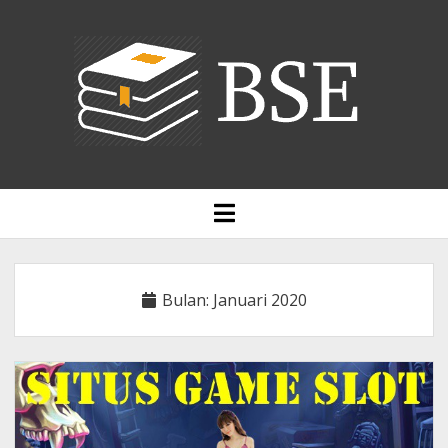
Agen
Poker
IDN
Indonesia
Terbaik
HOME
open
menu
AGEN JUDI POKER
POKER ONLINE TERBAIK
Bulan:
Januari 2020
DAFTAR IDN POKER
AGEN BOLA RESMI
NEWSLETTER SIGN UP
SLOT ONLINE TERBAIK