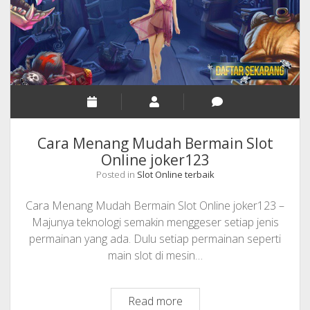
Cara Menang Mudah Bermain Slot
Online joker123
Posted in
Slot Online terbaik
Cara Menang Mudah Bermain Slot Online joker123 –
Majunya teknologi semakin menggeser setiap jenis
permainan yang ada. Dulu setiap permainan seperti
main slot di mesin…
Cara
Read more