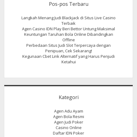
Pos-pos Terbaru
Langkah Menang Judi Blackjack di Situs Live Casino
Terbaik
Agen Casino IDN Play Beri Bettor Untung Maksimal
Keuntungan Taruhan Bola Online Dibandingkan
Offline
Perbedaan Situs Judi Slot Terpercaya dengan
Penipuan, Cek Sekarang!
Kegunaan Cbet Link Alternatif yang Harus Penjudi
Ketahui
Kategori
Agen Adu Ayam
Agen Bola Resmi
Agen Judi Poker
Casino Online
Daftar IDN Poker