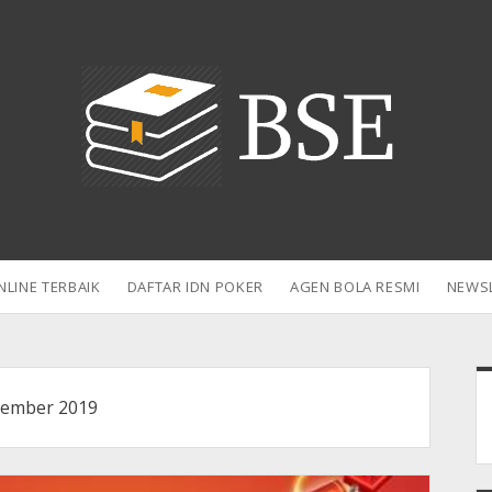
Agen
Poker
IDN
Indonesia
Terbaik
LINE TERBAIK
DAFTAR IDN POKER
AGEN BOLA RESMI
NEWSL
S
ember 2019