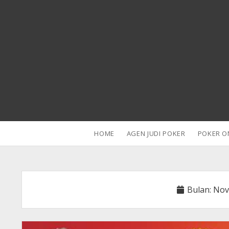
HOME
AGEN JUDI POKER
POKER ON
Bulan:
Nov