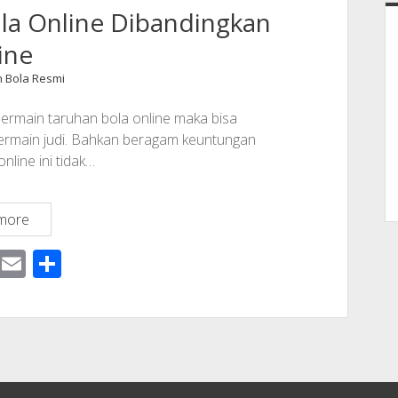
la Online Dibandingkan
ine
 Bola Resmi
ermain taruhan bola online maka bisa
rmain judi. Bahkan beragam keuntungan
online ini tidak…
Keuntungan
more
Taruhan
T
E
S
Bola
w
m
Online
h
Dibandingkan
tt
ai
ar
Offline
er
l
e