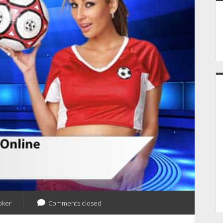
oker
Comments closed