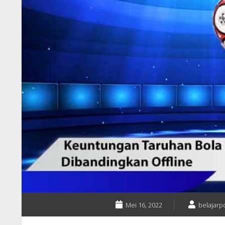
Mei 16, 2022
belajarp