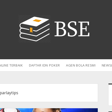
Agen
Poker
IDN
Indonesia
Terbaik
LINE TERBAIK
DAFTAR IDN POKER
AGEN BOLA RESMI
NEWSL
S
parlaytips