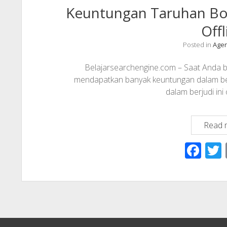
Keuntungan Taruhan Bo
Offl
Posted in
Agen
Belajarsearchengine.com – Saat Anda b
mendapatkan banyak keuntungan dalam be
dalam berjudi ini 
Read 
F
ac
e
i
b
o