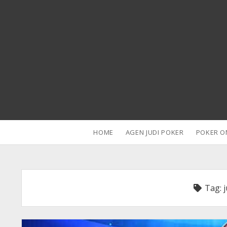
HOME
AGEN JUDI POKER
POKER ON
Tag:
j