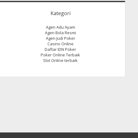
Kategori
Agen Adu Ayam
Agen Bola Resmi
Agen Judi Poker
Casino Online
Daftar IDN Poker
Poker Online Terbaik
Slot Online terbaik