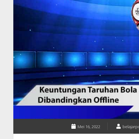
Mei 16, 2022
belajarp