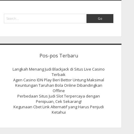
b
er
l
e
o
Search
o
k
Pos-pos Terbaru
Langkah Menang Judi Blackjack di Situs Live Casino
Terbaik
Agen Casino IDN Play Beri Bettor Untung Maksimal
Keuntungan Taruhan Bola Online Dibandingkan
Offline
Perbedaan Situs Judi Slot Terpercaya dengan
Penipuan, Cek Sekarang!
Kegunaan Cbet Link Alternatif yang Harus Penjudi
Ketahui