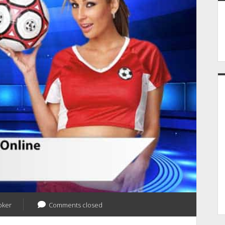
oker
Comments closed