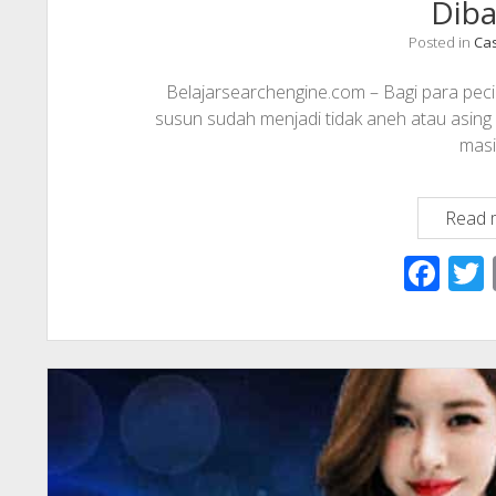
Dib
Posted in
Cas
Belajarsearchengine.com – Bagi para pecin
susun sudah menjadi tidak aneh atau asing
mas
Read 
F
ac
e
i
b
o
o
k