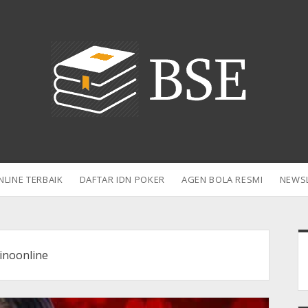
Agen
Poker
IDN
Indonesia
Terbaik
LINE TERBAIK
DAFTAR IDN POKER
AGEN BOLA RESMI
NEWSL
S
inoonline