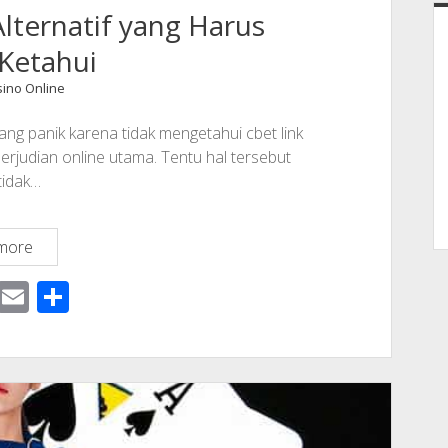
lternatif yang Harus
Ketahui
ino Online
ng panik karena tidak mengetahui cbet link
 perjudian online utama. Tentu hal tersebut
tidak…
Kegunaan
more
Cbet
T
E
S
Link
w
m
Alternatif
h
yang
tt
ai
ar
Harus
er
l
e
Penjudi
Ketahui