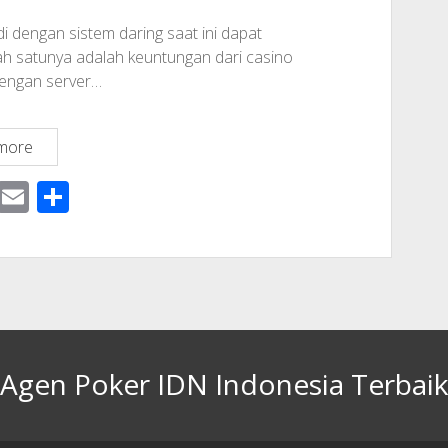
i dengan sistem daring saat ini dapat
h satunya adalah keuntungan dari casino
Dengan server…
Casino
more
Online
T
E
S
24
w
m
Jam
h
Berikan
tt
ai
ar
Penjudi
er
l
e
Banyak
Keuntungan
Agen Poker IDN Indonesia Terbaik