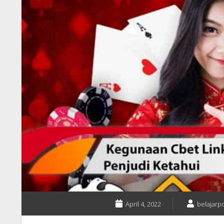
April 4, 2022
belajarp