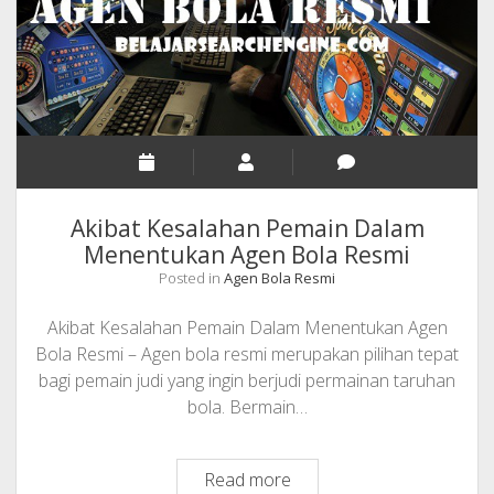
Akibat Kesalahan Pemain Dalam
Menentukan Agen Bola Resmi
Posted in
Agen Bola Resmi
Akibat Kesalahan Pemain Dalam Menentukan Agen
Bola Resmi – Agen bola resmi merupakan pilihan tepat
bagi pemain judi yang ingin berjudi permainan taruhan
bola. Bermain…
Akibat
Read more