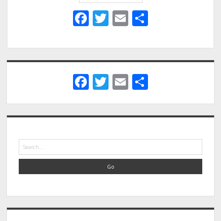
Kesalahan
F
T
E
S
Pemain
ac
w
m
Dalam
h
Menentukan
e
itt
ai
ar
Agen
b
er
l
e
Bola
Sidebar
o
Resmi
F
T
E
S
o
ac
w
m
h
k
e
itt
ai
ar
b
er
l
e
o
Search
o
k